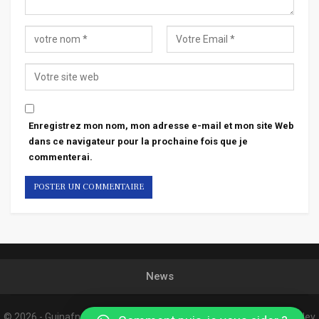
Enregistrez mon nom, mon adresse e-mail et mon site Web
dans ce navigateur pour la prochaine fois que je
commenterai.
News
© 2026 - Guinafnews. All Rights Reserved.
Website Design:
Confordev