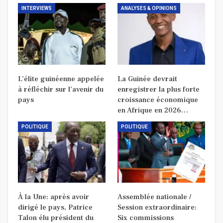
INTERVIEWS
ANALYSES & OPINIONS
L’élite guinéenne appelée
La Guinée devrait
à réfléchir sur l’avenir du
enregistrer la plus forte
pays
croissance économique
en Afrique en 2026…
POLITIQUE
POLITIQUE
À la Une: après avoir
Assemblée nationale /
dirigé le pays, Patrice
Session extraordinaire:
Talon élu président du
Six commissions