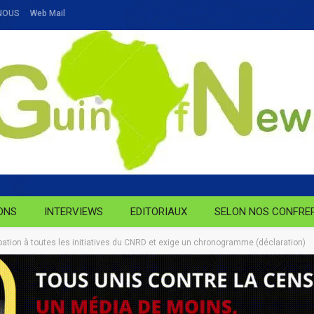
NOUS
Web Mail
ONS
INTERVIEWS
EDITORIAUX
SELON NOS CONFRE
ipation à toutes les initiatives du CNRD et exige un chronogramme (déclaration)