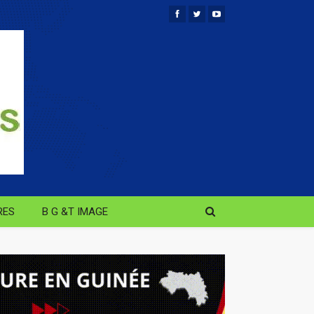
RES
B G &T IMAGE