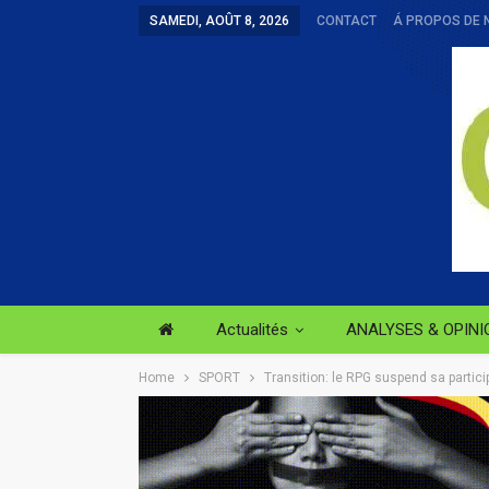
SAMEDI, AOÛT 8, 2026
CONTACT
Á PROPOS DE 
Actualités
ANALYSES & OPINI
Home
SPORT
Transition: le RPG suspend sa partic