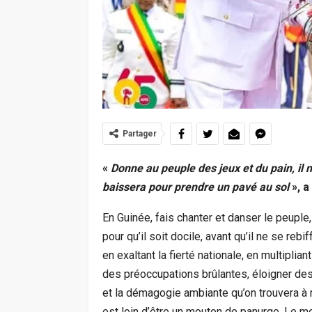
Partager
«
Donne au peuple des jeux et du pain, il ne
baissera pour prendre un pavé au sol
», a
En Guinée, fais chanter et danser le peupl
pour qu’il soit docile, avant qu’il ne se reb
en exaltant la fierté nationale, en multiplian
des préoccupations brûlantes, éloigner des 
et la démagogie ambiante qu’on trouvera à m
est loin d’être un mouton de panurge. Le m