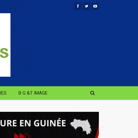
RES
B G &T IMAGE