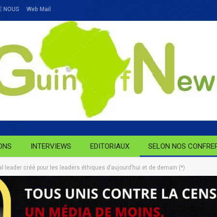
E NOUS
Web Mail
ONS
INTERVIEWS
EDITORIAUX
SELON NOS CONFRE
 leader créé pour les leaders éthiques d’aujourd’hui et de demain (*)