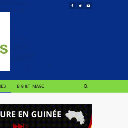
RES
B G &T IMAGE