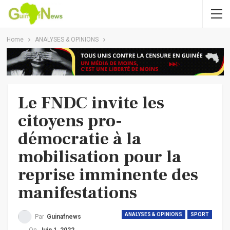
Home
ANALYSES & OPINIONS
Le FNDC invite les
citoyens pro-
démocratie à la
mobilisation pour la
reprise imminente des
manifestations
ANALYSES & OPINIONS
SPORT
Par
Guinafnews
On
Juin 1, 2022