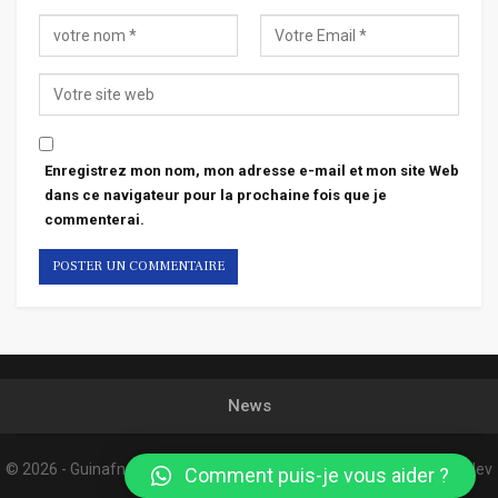
Enregistrez mon nom, mon adresse e-mail et mon site Web
dans ce navigateur pour la prochaine fois que je
commenterai.
News
© 2026 - Guinafnews. All Rights Reserved.
Website Design:
Confordev
Comment puis-je vous aider ?