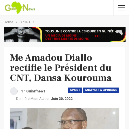
Home
SPORT
Me Amadou Diallo
rectifie le Président du
CNT, Dansa Kourouma
SPORT
ANALYSES & OPINIONS
Par
Guinafnews
Dernière Mise À Jour
Juin 30, 2022