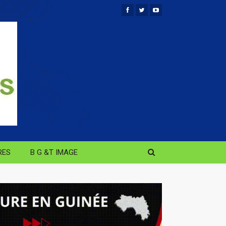
RES
B G &T IMAGE