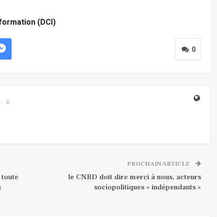
nformation (DCI)
0
0
PROCHAIN ARTICLE
 toute
le CNRD doit dire merci à nous, acteurs
u
sociopolitiques « indépendants »