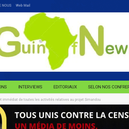
E NOUS
Web Mail
ONS
INTERVIEWS
EDITORIAUX
SELON NOS CONFRE
t immédiat de toutes les activités relatives au projet Simandou