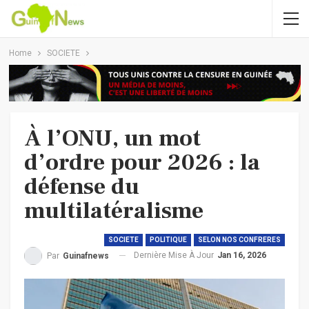
Home
SOCIETE
À l’ONU, un mot
d’ordre pour 2026 : la
défense du
multilatéralisme
SOCIETE
POLITIQUE
SELON NOS CONFRERES
Dernière Mise À Jour
Jan 16, 2026
Par
Guinafnews