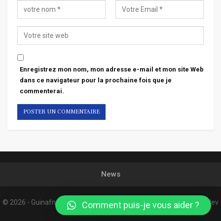
Enregistrez mon nom, mon adresse e-mail et mon site Web
dans ce navigateur pour la prochaine fois que je
commenterai.
News
© 2026 - Guinafnews. All Rights Reserved.
Website Design:
Confordev
Comment puis-je vous aider ?