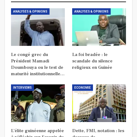
ANALYSES & OPINIONS
ANALYSES & OPINIONS
Le congé grec du
La foi bradée : le
Président Mamadi
scandale du silence
Doumbouya ou le test de
religieux en Guinée
maturité institutionnelle…
INTERVIEWS
ECONOMIE
L’élite guinéenne appelée
Dette, FMI, notation : les