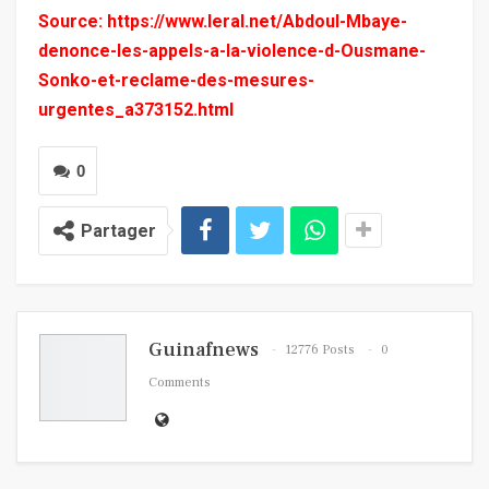
Source:
https://www.leral.net/Abdoul-Mbaye-
denonce-les-appels-a-la-violence-d-Ousmane-
Sonko-et-reclame-des-mesures-
urgentes_a373152.html
0
Partager
Guinafnews
12776 Posts
0
Comments