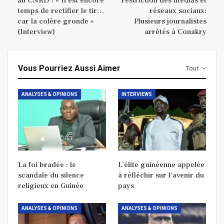
au CNRD : « Il est encore
restriction des médias et
temps de rectifier le tir…
réseaux sociaux:
car la colère gronde »
Plusieurs journalistes
(Interview)
arrêtés à Conakry
Vous Pourriez Aussi Aimer
Tout
ANALYSES & OPINIONS
INTERVIEWS
La foi bradée : le
L’élite guinéenne appelée
scandale du silence
à réfléchir sur l’avenir du
religieux en Guinée
pays
ANALYSES & OPINIONS
ANALYSES & OPINIONS