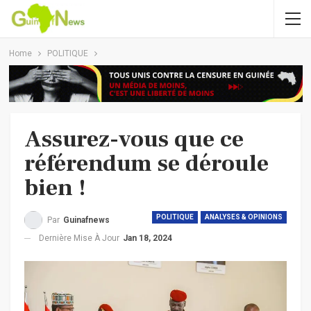
Home
POLITIQUE
Assurez-vous que ce
référendum se déroule
bien !
POLITIQUE
ANALYSES & OPINIONS
Par
Guinafnews
Dernière Mise À Jour
Jan 18, 2024