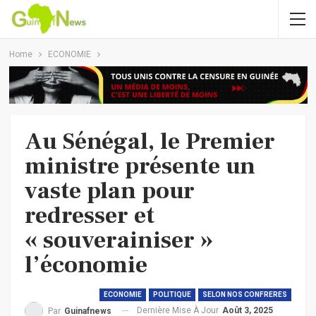
Home
ECONOMIE
Au Sénégal, le Premier
ministre présente un
vaste plan pour
redresser et
« souverainiser »
l’économie
ECONOMIE
POLITIQUE
SELON NOS CONFRERES
Dernière Mise À Jour
Août 3, 2025
Par
Guinafnews