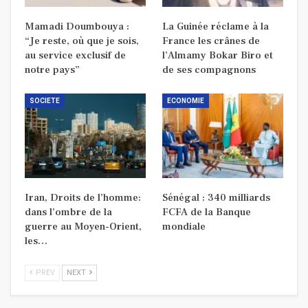
Mamadi Doumbouya :
La Guinée réclame à la
“Je reste, où que je sois,
France les crânes de
au service exclusif de
l’Almamy Bokar Biro et
notre pays”
de ses compagnons
SOCIETE
ECONOMIE
Iran, Droits de l’homme:
Sénégal : 340 milliards
dans l’ombre de la
FCFA de la Banque
guerre au Moyen-Orient,
mondiale
les…
PREV
NEXT