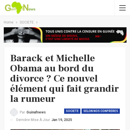
Home
SOCIETE
Barack et Michelle
Obama au bord du
divorce ? Ce nouvel
élément qui fait grandir
la rumeur
SOCIETE
SELON NOS CONFRERES
Par
Guinafnews
Dernière Mise À Jour
Jan 19, 2025