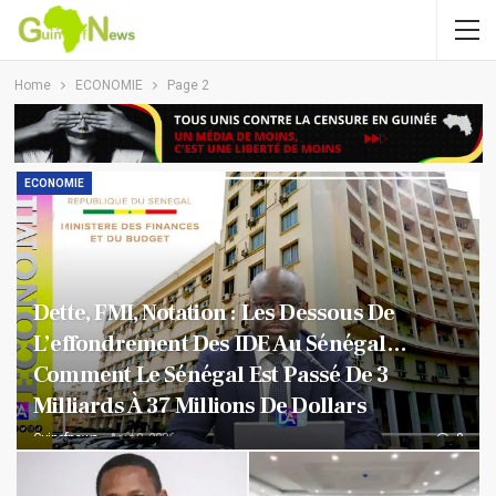
Home
ECONOMIE
Page 2
ECONOMIE
Dette, FMI, Notation : Les Dessous De
L’effondrement Des IDE Au Sénégal…
Comment Le Sénégal Est Passé De 3
Milliards À 37 Millions De Dollars
Guinafnews
Août 8, 2026
0