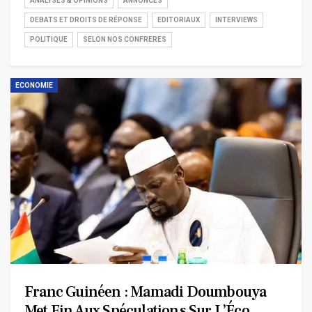
ANALYSES & OPINIONS
ANNONCES
DEBATS ET DROITS DE RÉPONSE
EDITORIAUX
INTERVIEWS
POLITIQUE
SELON NOS CONFRERES
ECONOMIE
Franc Guinéen : Mamadi Doumbouya
Met Fin Aux Spéculations Sur L’Éco