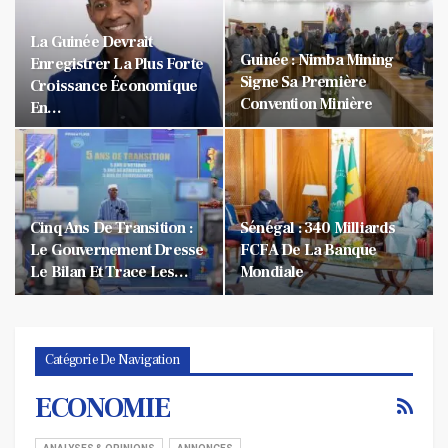
La Guinée Devrait
Guinée : Nimba Mining
Enregistrer La Plus Forte
Signe Sa Première
Croissance Économique
Convention Minière
En…
Cinq Ans De Transition :
Sénégal : 340 Milliards
Le Gouvernement Dresse
FCFA De La Banque
Le Bilan Et Trace Les…
Mondiale
Catégorie De Navigation
ECONOMIE