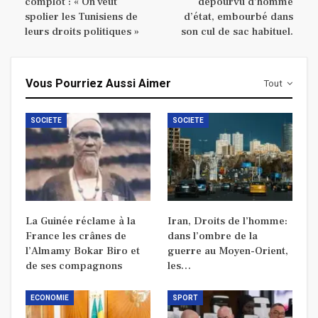
complot : « On veut
dépourvu d’homme
spolier les Tunisiens de
d’état, embourbé dans
leurs droits politiques »
son cul de sac habituel.
Vous Pourriez Aussi Aimer
Tout
SOCIETE
SOCIETE
La Guinée réclame à la
Iran, Droits de l’homme:
France les crânes de
dans l’ombre de la
l’Almamy Bokar Biro et
guerre au Moyen-Orient,
de ses compagnons
les…
ECONOMIE
SPORT