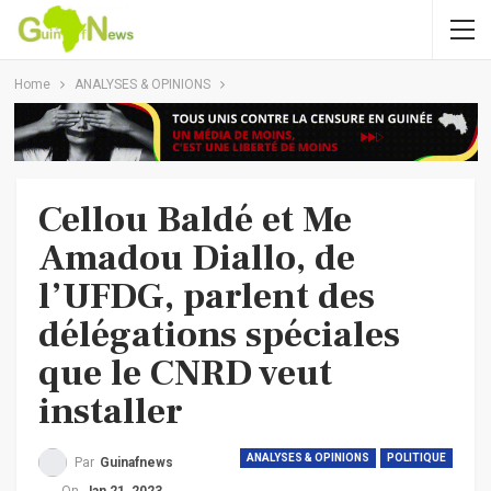
Home
ANALYSES & OPINIONS
Cellou Baldé et Me
Amadou Diallo, de
l’UFDG, parlent des
délégations spéciales
que le CNRD veut
installer
ANALYSES & OPINIONS
POLITIQUE
Par
Guinafnews
On
Jan 21, 2023