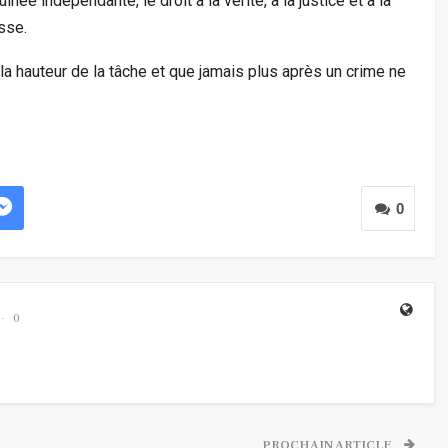
inée indépendante, le droit à la vérité, à la justice et à la
sse.
la hauteur de la tâche et que jamais plus après un crime ne
0
0
PROCHAIN ARTICLE