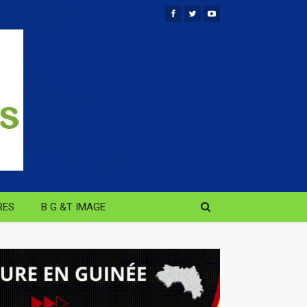
RES
B G &T IMAGE