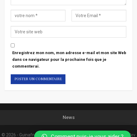
Enregistrez mon nom, mon adresse e-mail et mon site Web
dans ce navigateur pour la prochaine fois que je
commenterai.
News
© 2026 - Guinafnews. All Rights Reserved.
Website Design:
Confordev
Comment puis-je vous aider ?