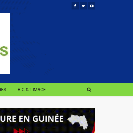
RES
B G &T IMAGE