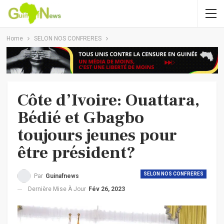
Home
SELON NOS CONFRERES
Côte d’Ivoire: Ouattara,
Bédié et Gbagbo
toujours jeunes pour
être président?
SELON NOS CONFRERES
Par
Guinafnews
Dernière Mise À Jour
Fév 26, 2023