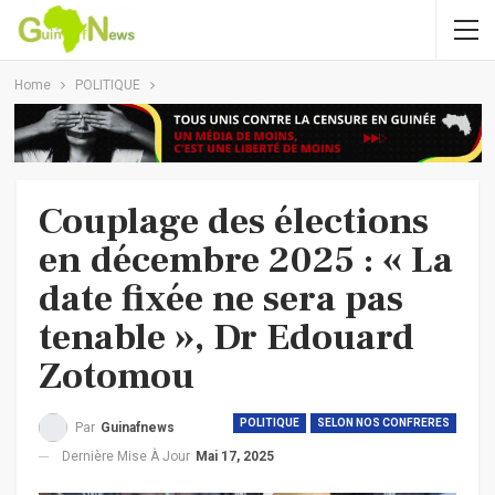
Home
POLITIQUE
Couplage des élections
en décembre 2025 : « La
date fixée ne sera pas
tenable », Dr Edouard
Zotomou
POLITIQUE
SELON NOS CONFRERES
Par
Guinafnews
Dernière Mise À Jour
Mai 17, 2025