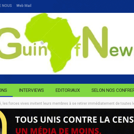
E NOUS
Web Mail
ONS
INTERVIEWS
EDITORIAUX
SELON NOS CONFRE
es forces vives invitent leurs membres à se retirer immédiatement de toutes les