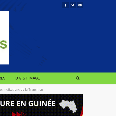
RES
B G &T IMAGE
 institutions de la Transition