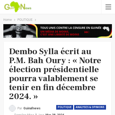
Home
POLITIQUE
Dembo Sylla écrit au
P.M. Bah Oury : « Notre
élection présidentielle
pourra valablement se
tenir en fin décembre
2024. »
POLITIQUE
ANALYSES & OPINIONS
Par
Guinafnews
Dernière Mise À Jour
Mar 28, 2024