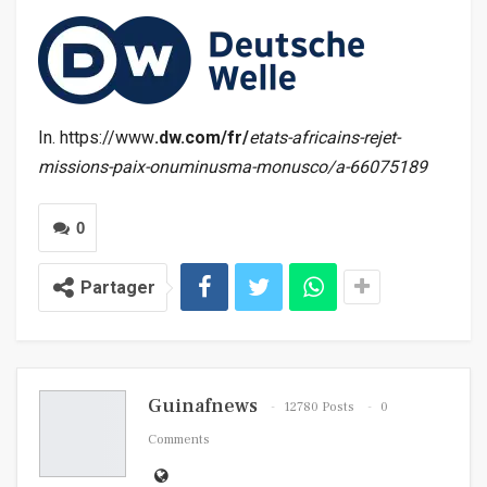
In. https://www
.dw.com/fr/
etats-africains-rejet-
missions-paix-onuminusma-monusco/a-66075189
0
Partager
Guinafnews
12780 Posts
0
Comments