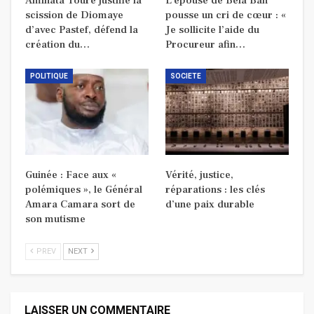
Aminata Touré justifie la
L’épouse de Béla Bah
scission de Diomaye
pousse un cri de cœur : «
d’avec Pastef, défend la
Je sollicite l’aide du
création du…
Procureur afin…
POLITIQUE
SOCIETE
Guinée : Face aux «
Vérité, justice,
polémiques », le Général
réparations : les clés
Amara Camara sort de
d’une paix durable
son mutisme
PREV
NEXT
LAISSER UN COMMENTAIRE