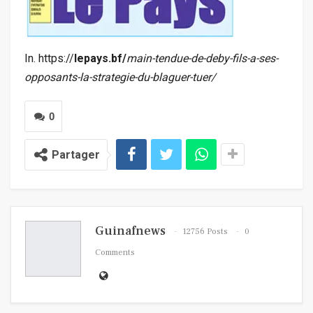
In. https://
lepays.bf/
main-tendue-de-deby-fils-a-ses-
opposants-la-strategie-du-blaguer-tuer/
0
Partager
Guinafnews
12756 Posts
0
Comments