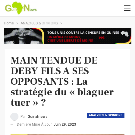
Home
ANALYSES & OPINIONS
MAIN TENDUE DE
DEBY FILS A SES
OPPOSANTS : La
stratégie du « blaguer
tuer » ?
ANALYSES & OPINIONS
Par
Guinafnews
Dernière Mise À Jour
Juin 29, 2023