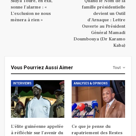
Sidya Touré, en exil,
Quand le Nom de la
sonne l’alarme : «
famille présidentielle
L’exclusion ne nous
devient un Outil
mènera à rien »
d’Arnaque : Lettre
Ouverte au Président
Général Mamadi
Doumbouya (Dr Karamo
Kaba)
Vous Pourriez Aussi Aimer
Tout
INTERVIEWS
ANALYSES & OPINIONS
L’élite guinéenne appelée
Ce que je pense du
à réfléchir sur l’avenir du
rapatriement des Restes