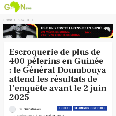
Home
SOCIETE
Escroquerie de plus de
400 pèlerins en Guinée
: le Général Doumbouya
attend les résultats de
l’enquête avant le 2 juin
2025
SOCIETE
SELON NOS CONFRERES
Par
Guinafnews
Dernière Mise À Jour
Mai 31, 2025