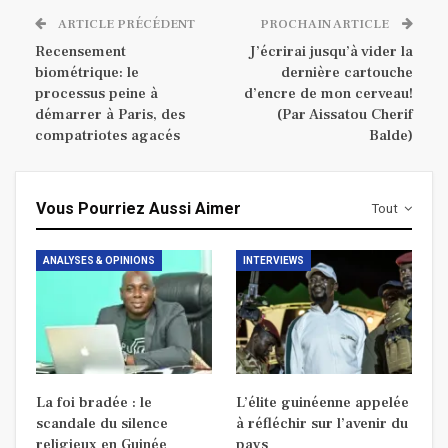
ARTICLE PRÉCÉDENT
PROCHAIN ARTICLE
Recensement
J’écrirai jusqu’à vider la
biométrique: le
dernière cartouche
processus peine à
d’encre de mon cerveau!
démarrer à Paris, des
(Par Aissatou Cherif
compatriotes agacés
Balde)
Vous Pourriez Aussi Aimer
Tout
ANALYSES & OPINIONS
INTERVIEWS
La foi bradée : le
L’élite guinéenne appelée
scandale du silence
à réfléchir sur l’avenir du
religieux en Guinée
pays