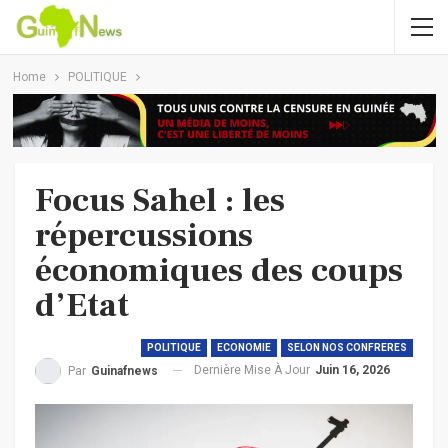
Home
POLITIQUE
Focus Sahel : les
répercussions
économiques des coups
d’Etat
POLITIQUE
ECONOMIE
SELON NOS CONFRERES
Dernière Mise À Jour
Juin 16, 2026
Par
Guinafnews