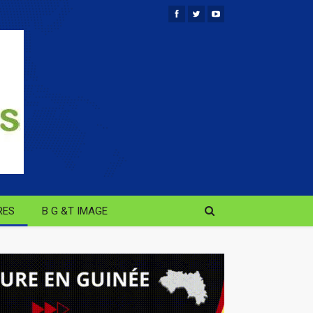
RES
B G &T IMAGE