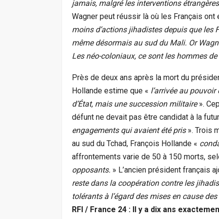
jamais, malgré les interventions étrangère
Wagner peut réussir là où les Français ont é
moins d’actions jihadistes depuis que les F
même désormais au sud du Mali. Or Wagner, 
Les néo-coloniaux, ce sont les hommes de
Près de deux ans après la mort du présiden
Hollande estime que «
l’arrivée au pouvoir
d’État, mais une succession militaire
». Cep
défunt ne devait pas être candidat à la futur
engagements qui avaient été pris
». Trois 
au sud du Tchad, François Hollande «
conda
affrontements varie de 50 à 150 morts, se
opposants.
» L’ancien président français aj
reste dans la coopération contre les jihad
tolérants à l’égard des mises en cause des 
RFI / France 24
: Il y a dix ans exacteme