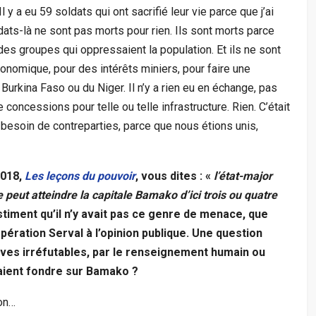
l y a eu 59 soldats qui ont sacrifié leur vie parce que j’ai
ldats-là ne sont pas morts pour rien. Ils sont morts parce
 des groupes qui oppressaient la population. Et ils ne sont
onomique, pour des intérêts miniers, pour faire une
Burkina Faso ou du Niger. Il n’y a rien eu en échange, pas
ncessions pour telle ou telle infrastructure. Rien. C’était
s besoin de contreparties, parce que nous étions unis,
2018,
Les leçons du pouvoir
, vous dites : «
l’état-major
e peut atteindre la capitale Bamako d’ici trois ou quatre
stiment qu’il n’y avait pas ce genre de menace, que
’opération Serval à l’opinion publique. Une question
uves irréfutables, par le renseignement humain ou
llaient fondre sur Bamako
?
on…