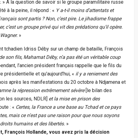
s.
» À la question de savoir si le groupe paramilitaire russe
té à la peine, il répond : «
Y a-t-il moins d’attentats et
rançais sont partis ? Non, c’est pire. Le jihadisme frappe
c’est un groupe privé qui vit des prédations qu’il opère.
 Wagner.
»
t tchadien Idriss Déby sur un champ de bataille, François
 de son fils, Mahamat Déby, n’a pas été un véritable coup
endant, l’ancien président français rappelle que le fils du
e présidentielle et qu’aujourd’hui, «
il y a reniement des
mois après les manifestations du 20 octobre à Ndjamena et
mne la répression extrêmement sévère
[le bilan des
lon les sources, NDLR]
et la mise en prison des
oute : «
Certes, la France a une base au Tchad et ce pays
istes, mais ce n’est pas une raison pour que nous soyons
droits humains et des libertés.
»
nt, François Hollande, vous avez pris la décision