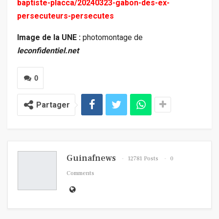
baptiste-placca/20240323-gabon-des-ex-
persecuteurs-persecutes
Image de la UNE :
photomontage de
le
confidentiel.net
0
Partager
Guinafnews
12781 Posts
0
Comments