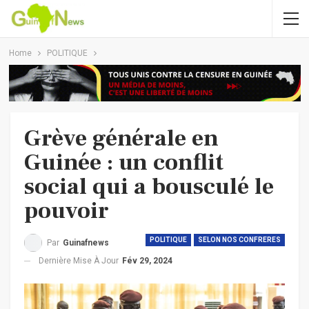
Home
POLITIQUE
Grève générale en
Guinée : un conflit
social qui a bousculé le
pouvoir
POLITIQUE
SELON NOS CONFRERES
Par
Guinafnews
Dernière Mise À Jour
Fév 29, 2024