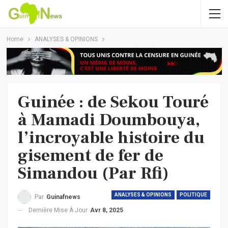
Home
ANALYSES & OPINIONS
Guinée : de Sekou Touré
à Mamadi Doumbouya,
l’incroyable histoire du
gisement de fer de
Simandou (Par Rfi)
ANALYSES & OPINIONS
POLITIQUE
Par
Guinafnews
Dernière Mise À Jour
Avr 8, 2025