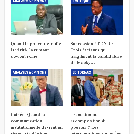
ANALYSES & OPINIONS
POLITIQUE
Quand le pouvoir étouffe
Succession à l’ONU :
la vérité, la rumeur
Trois facteurs qui
devient reine
fragilisent la candidature
de Macky…
ANALYSES & OPINIONS
EDITORIAUX
Guinée: Quand la
Transition ou
communication
recomposition du
institutionnelle devient un
pouvoir ? Les
risque stratégique
interrogations soulevées