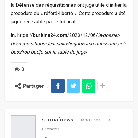
la Défense des réquisitionnés ont jugé utile d’initier la
procédure du « référé-liberté ». Cette procédure a été
jugée recevable par le tribunal.
In.
https://
burkina24.com
/2023/12/06/
le-dossier-
des-requisitions-de-issaka-lingani-rasmane-zinaba-et-
bassirou-badjo-sur-la-table-du-juge
/
0
Partager
Guinafnews
12764 Posts
0
Comments