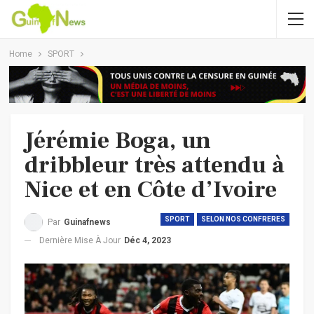
Home
SPORT
Jérémie Boga, un
dribbleur très attendu à
Nice et en Côte d’Ivoire
SPORT
SELON NOS CONFRERES
Par
Guinafnews
Dernière Mise À Jour
Déc 4, 2023