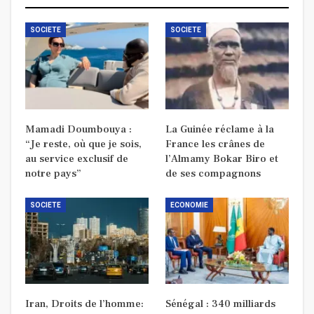
SOCIETE
SOCIETE
Mamadi Doumbouya :
La Guinée réclame à la
“Je reste, où que je sois,
France les crânes de
au service exclusif de
l’Almamy Bokar Biro et
notre pays”
de ses compagnons
SOCIETE
ECONOMIE
Iran, Droits de l’homme:
Sénégal : 340 milliards