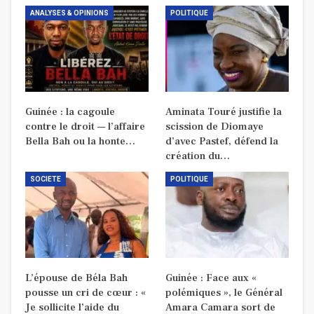
ANALYSES & OPINIONS
POLITIQUE
Guinée : la cagoule
Aminata Touré justifie la
contre le droit — l’affaire
scission de Diomaye
Bella Bah ou la honte…
d’avec Pastef, défend la
création du…
SOCIETE
POLITIQUE
L’épouse de Béla Bah
Guinée : Face aux «
pousse un cri de cœur : «
polémiques », le Général
Je sollicite l’aide du
Amara Camara sort de