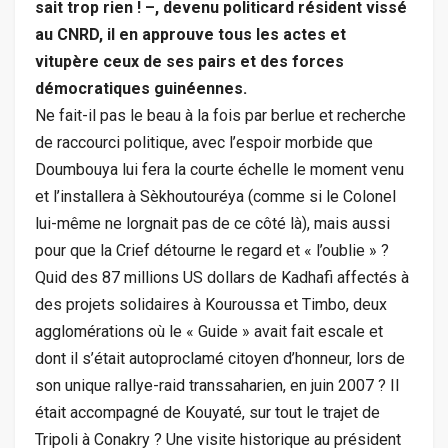
sait trop rien ! –, devenu politicard résident vissé
au CNRD, il en approuve tous les actes et
vitupère ceux de ses pairs et des forces
démocratiques guinéennes.
Ne fait-il pas le beau à la fois par berlue et recherche
de raccourci politique, avec l’espoir morbide que
Doumbouya lui fera la courte échelle le moment venu
et l’installera à Sèkhoutouréya (comme si le Colonel
lui-même ne lorgnait pas de ce côté là), mais aussi
pour que la Crief détourne le regard et « l’oublie » ?
Quid des 87 millions US dollars de Kadhafi affectés à
des projets solidaires à Kouroussa et Timbo, deux
agglomérations où le « Guide » avait fait escale et
dont il s’était autoproclamé citoyen d’honneur, lors de
son unique rallye-raid transsaharien, en juin 2007 ? Il
était accompagné de Kouyaté, sur tout le trajet de
Tripoli à Conakry ? Une visite historique au président