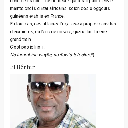
riche de France. Une demeure qui ferait pâlir d’envie
maints chefs d’État africains, selon des bloggeurs
guinéens établis en France.
En tout cas, ces affaires là, ça jase à propos dans les
chaumières, où l’on crie misère, quand lui il mène
grand train.
C’est pas joli joli…
No lummbina wuyɓe, no ɗowta tefooɓe
(*).
El Béchir