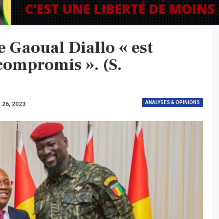
 Gaoual Diallo « est
ompromis ». (S.
ANALYSES & OPINIONS
 26, 2023