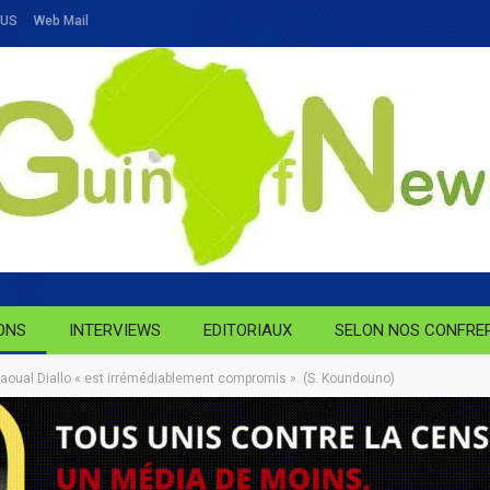
OUS
Web Mail
ONS
INTERVIEWS
EDITORIAUX
SELON NOS CONFRE
aoual Diallo « est irrémédiablement compromis ». (S. Koundouno)