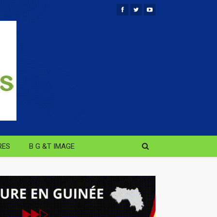
RES
B G &T IMAGE