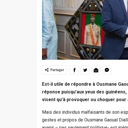
Partager
Est-il utile de répondre à Ousmane Gaoua
réponse puisqu’aux yeux des guinéens, i
visent qu’à provoquer ou choquer pour att
Mais des individus malfaisants de son espèc
gestes et propos de Ousmane Gaoual Diallo
avenir – pas seulement politique- est irr