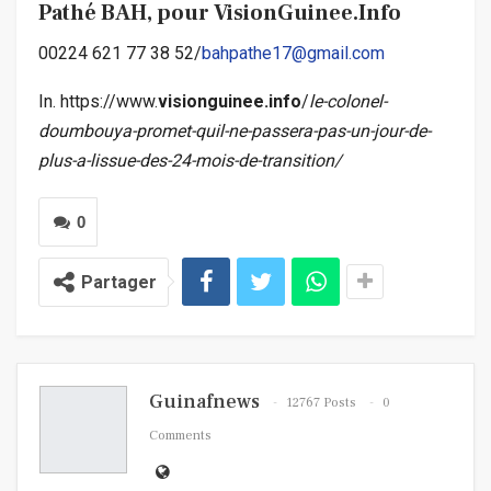
Pathé BAH, pour VisionGuinee.Info
00224 621 77 38 52/
bahpathe17@gmail.com
In. https://www.
visionguinee.info
/
le-colonel-
doumbouya-promet-quil-ne-passera-pas-un-jour-de-
plus-a-lissue-des-24-mois-de-transition/
0
Partager
Guinafnews
12767 Posts
0
Comments