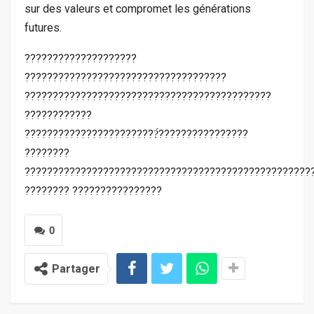
sur des valeurs et compromet les générations
futures.
????????????????????
????????????????????????????????????
????????????????????????????????????????????
????????????
????????????????????????́????????????????
????????
???????????????????????????????????????????????????
???????? ????????????????
0
Partager