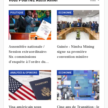
Vous Pourriez Aussi Aimer
Tout
POLITIQUE
ECONOMIE
Assemblée nationale /
Guinée : Nimba Mining
Session extraordinaire:
signe sa première
Six commissions
convention minière
d’enquête à l’ordre du…
ANALYSES & OPINIONS
ECONOMIE
Visa américain sous
Cinq ans de Transition : le