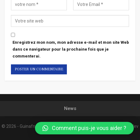
Enregistrez mon nom, mon adresse e-mail et mon site Web
dans ce navigateur pour la prochaine fois que je
commenterai.
News
© 2026 - Guinafnews. All Rights Reserved.
Website Design:
Confordev
Comment puis-je vous aider ?