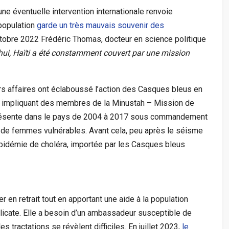
une éventuelle intervention internationale renvoie
 population
garde un très mauvais souvenir des
octobre 2022 Frédéric Thomas, docteur en science politique
hui, Haïti a été constamment couvert par une mission
rs affaires ont éclaboussé l’action des Casques bleus en
té, impliquant des membres de la Minustah – Mission de
, présente dans le pays de 2004 à 2017 sous commandement
sé de femmes vulnérables. Avant cela, peu après le séisme
épidémie de choléra, importée par les Casques bleus
r en retrait tout en apportant une aide à la population
élicate. Elle a besoin d’un ambassadeur susceptible de
 tractations se révèlent difficiles. En juillet 2023,
le