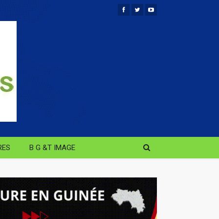
RES
B G &T IMAGE