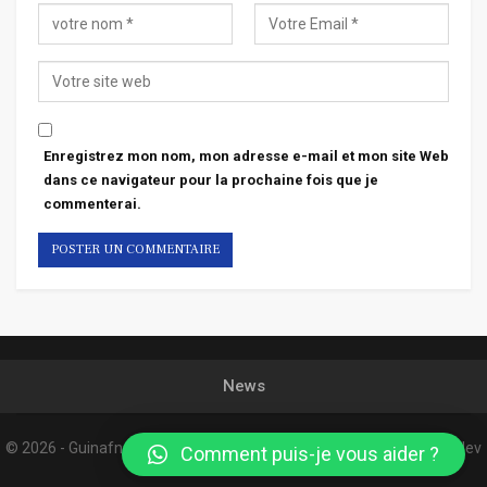
Enregistrez mon nom, mon adresse e-mail et mon site Web
dans ce navigateur pour la prochaine fois que je
commenterai.
News
© 2026 - Guinafnews. All Rights Reserved.
Website Design:
Confordev
Comment puis-je vous aider ?