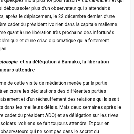
es quelques mois plus tôt pour raison «
humanitaire
» et qui
oi déboussoler plus d’un observateur qui s’attendait à
ts, après le déplacement, le 22 décembre dernier, d’une
ère cadet du président ivoirien dans la capitale malienne.
isme quant à une libération très prochaine des infortunés
olémique et d’une crise diplomatique qui a fortement
jan.
otocopie
et sa délégation à Bamako, la libération
oujours attendre
erme de cette visite de médiation menée par la partie
 en croire les déclarations des différentes parties
aisement et d’un réchauffement des relations qui laissait
s dans les meilleurs délais. Mais deux semaines après le
re cadet du président ADO) et sa délégation sur les rives
soldats ivoiriens se fait toujours attendre. Et pour en
 observateurs qui ne sont pas dans le secret du