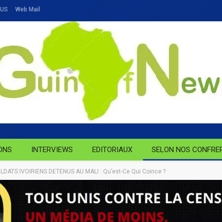
OUS
Web Mail
ONS
INTERVIEWS
EDITORIAUX
SELON NOS CONFRE
LDATS IVOIRIENS DETENUS AU MALI : Qu’est-Ce Qui Coince ?