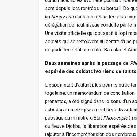
contumace, après avoir été pourtant libéré
sont depuis lors rentrées au bercail. De qu
un
happy end
dans les délais les plus cour
délégation de haut niveau conduite par le fr
Une visite officielle qui poussait à l’optim
soldats qui se retrouvent au centre d’une p
dégradé les relations entre Bamako et Abid
Deux semaines après le passage de
Ph
espérée des soldats ivoiriens se fait t
L’espoir était d’autant plus permis qu’au t
togolaise, un mémorandum de conciliation, à
prenantes, a été signé dans le sens d’un ap
subodorer un élargissement desdits soldat
passage du ministre d’Etat
Photocopie
(frè
du fleuve Djoliba, la libération espérée des 
rajouter à l’incompréhension des nombreux