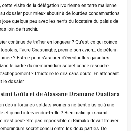
ette visite de la délégation ivoirienne en terre malienne
 au dossier pour mieux aboutir à de lourdes condamnations.
joue quelque peu avec les nerfs du locataire du palais de
as loin de franchir.
sier continue de traîner en longueur ? Qu’est-ce qui coince
t togolais, Faure Gnassingbé, prenne son avion… de pèlerin
urnée ? Est-ce pour s’assurer d’éventuelles garanties
re dans le cadre du mémorandum secret censé résoudre
s d’achoppement ? L’histoire le dira sans doute. En attendant,
t le dossier.
Assimi Goïta et de Alassane Dramane Ouattara
ion des infortunés soldats ivoiriens ne tient plus qu’à une
le et quand interviendra-t-elle ? Bien malin qui saurait
e n’est peut-être pas impossible si Bamako devait trouver
mémorandum secret conclu entre les deux parties. De