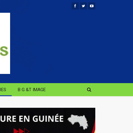
RES
B G &T IMAGE