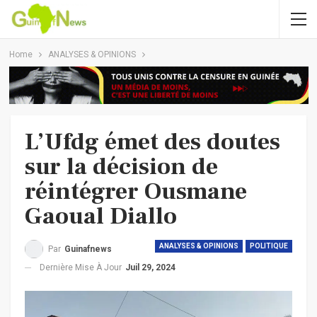
Home
ANALYSES & OPINIONS
L’Ufdg émet des doutes
sur la décision de
réintégrer Ousmane
Gaoual Diallo
ANALYSES & OPINIONS
POLITIQUE
Par
Guinafnews
Dernière Mise À Jour
Juil 29, 2024