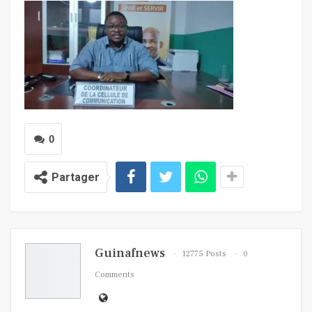
0
Partager
Guinafnews
12775 Posts
0
Comments