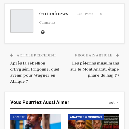
Guinafnews
12781 Posts
0
Comments
ARTICLE PRÉCÉDENT
PROCHAIN ARTICLE
Après la rébellion
Les pèlerins musulmans
d’Evguéni Prigojine, quel
sur le Mont Arafat, étape
avenir pour Wagner en
phare du hajj (*)
Afrique ?
Vous Pourriez Aussi Aimer
Tout
SOCIETE
ANALYSES & OPINIONS