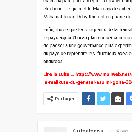
main à la pâte pour accepter s’effacer co
élections. Ce qui met le Mali dans le schém
Mahamat Idriss Déby Itno est en passe de 
Enfin, il urge que les dirigeants de la Trans
le pays aujourd’hui au plan socio-économiqu
de passer à une gouvernance plus expérimen
du pays de reprendre les fructueux axes de
endurées.
Lire la suite …
https://www.maliweb.net/
le-malikura-du-general-assimi-goita-30
Partager
Guinafnews
12775 Posts