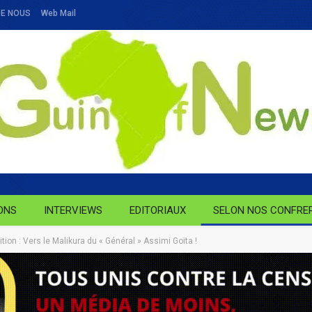
DE NOUS
Web Mail
ONS
INTERVIEWS
EDITORIAUX
SELON NOS CONFRE
tion : Vers le Malikura du « Général » Assimi Goïta !