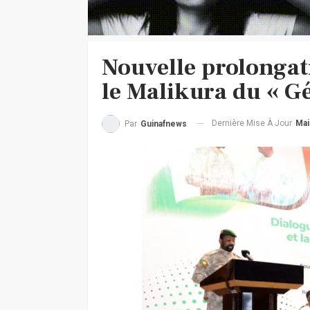
Nouvelle prolongati
le Malikura du « Gé
Dernière Mise À Jour
Mai
Par
Guinafnews