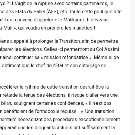
 ? Il s’agit de la rupture avec certains partenaires, le
ce des Etats du Sahel (AES), etc. Toute cette politique dite
’il est convenu d’appeler « le Malikura ». Il devenait
au Mali », qui voudra en prendre les manettes !
liens a appelé à prolonger la Transition, afin de permettre
éparer les élections. Celles-ci permettront au Col Assimi
ur ainsi continuer sa « mission refondatrice ». Même si de
estiment que le chef de l’Etat et son entourage ne
ccélérer le rythme de cette transition devrait être la
r retarde la tenue des élections, il risque d’aller vers une
 bilan, soulignent certaines confidences, « il n’est pas
 bénéficient de l’orthodoxie requise …». Une transition
rioritaire nécessitant des procédures exceptionnellement
l apparaît que les dirigeants actuels ont suffisamment la