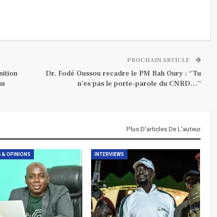
PROCHAIN ARTICLE
sition
Dr. Fodé Oussou recadre le PM Bah Oury : ‘’Tu
un
n’es pas le porte-parole du CNRD…’’
Plus D'articles De L'auteur
 & OPINIONS
INTERVIEWS