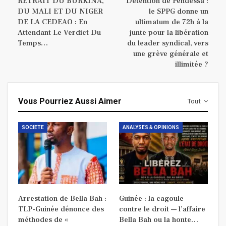
RETRAIT DU BURKINA,
Détention de Pendessa :
DU MALI ET DU NIGER
le SPPG donne un
DE LA CEDEAO : En
ultimatum de 72h à la
Attendant Le Verdict Du
junte pour la libération
Temps…
du leader syndical, vers
une grève générale et
illimitée ?
Vous Pourriez Aussi Aimer
Tout
SOCIETE
ANALYSES & OPINIONS
Arrestation de Bella Bah :
Guinée : la cagoule
TLP-Guinée dénonce des
contre le droit — l’affaire
méthodes de «
Bella Bah ou la honte…