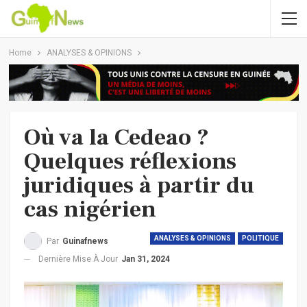
Home
ANALYSES & OPINIONS
Où va la Cedeao ?
Quelques réflexions
juridiques à partir du
cas nigérien
ANALYSES & OPINIONS
POLITIQUE
Par
Guinafnews
Dernière Mise À Jour
Jan 31, 2024