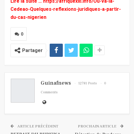
Lire la suite …
https://afriquexxi.info/Ou-va-la-
Cedeao-Quelques-reflexions-juridiques-a-partir-
du-cas-nigerien
0
Partager
Guinafnews
12781 Posts
0
Comments
ARTICLE PRÉCÉDENT
PROCHAIN ARTICLE