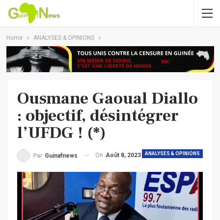
Home
ANALYSES & OPINIONS
Ousmane Gaoual Diallo
: objectif, désintégrer
l’UFDG ! (*)
ANALYSES & OPINIONS
On
Août 8, 2023
Par
Guinafnews