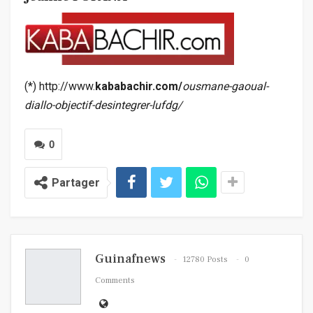
(*) http://www.
kababachir.com/
ousmane-gaoual-
diallo-objectif-desintegrer-lufdg/
0
Partager
Guinafnews
12780 Posts
0
Comments