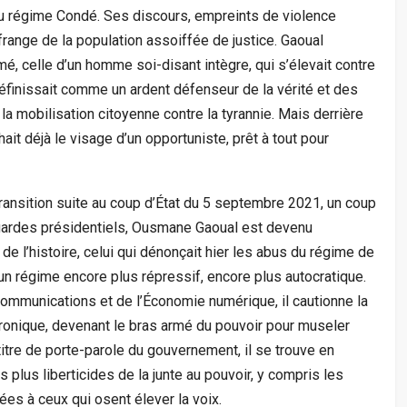
me du régime Condé. Ses discours, empreints de violence
 frange de la population assoiffée de justice. Gaoual
mé, celle d’un homme soi-disant intègre, qui s’élevait contre
se définissait comme un ardent défenseur de la vérité et des
la mobilisation citoyenne contre la tyrannie. Mais derrière
hait déjà le visage d’un opportuniste, prêt à tout pour
transition suite au coup d’État du 5 septembre 2021, un coup
e gardes présidentiels, Ousmane Gaoual est devenu
 de l’histoire, celui qui dénonçait hier les abus du régime de
’un régime encore plus répressif, encore plus autocratique.
ommunications et de l’Économie numérique, il cautionne la
tronique, devenant le bras armé du pouvoir pour museler
itre de porte-parole du gouvernement, il se trouve en
s plus liberticides de la junte au pouvoir, y compris les
igées à ceux qui osent élever la voix.