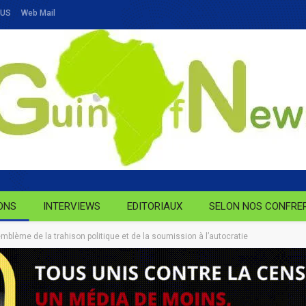
OUS
Web Mail
ONS
INTERVIEWS
EDITORIAUX
SELON NOS CONFRE
blème de la trahison politique et de la soumission à l’autocratie