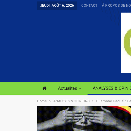
JEUDI, AOÛT 6, 2026
CONTACT
Á PROPOS DE N
Actualités
ANALYSES & OPINI
Home
ANALYSES & OPINIONS
Ousmane Gaoual : L’em