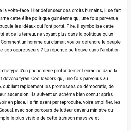
e la volte-face. Hier défenseur des droits humains, il se fait
carne cette élite politique guinéenne qui, une fois parvenue
pule les idéaux qui l’ont porté. Pire, il symbolise cette
é et de la terreur, ne voyant plus dans la politique qu’un
. Comment un homme qui clamait vouloir défendre le peuple
 de ses oppresseurs ? La réponse se trouve dans l’ambition
 l’archétype d’un phénomène profondément enraciné dans la
nt devenu tyran. Ces leaders qui, une fois parvenus au
té, oubliant rapidement les promesses de démocratie, de
leur ascension. Ils suivent un schéma bien connu : après
ir en place, ils finissent par reproduire, voire amplifier, les
 Gaoual, avec son parcours de lutteur devenu ministre du
mple le plus visible de cette trahison massive et