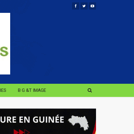
RES
B G &T IMAGE