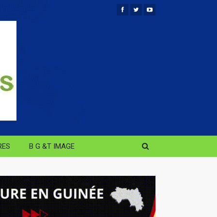
RES
B G &T IMAGE