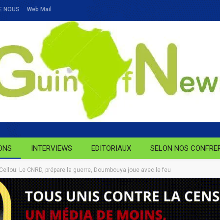
E NOUS
Web Mail
ONS
INTERVIEWS
EDITORIAUX
SELON NOS CONFRE
 Cellou: Le CNRD, prépare la guerre, Doumbouya joue avec le feu