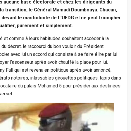
ns aucune base électorale et chez les dirigeants du
la transition, le Général Mamadi Doumbouya. Chacun,
s devant le mastodonte de L’UFDG et ne peut triompher
qualifier, purement et simplement.
é et comme à leurs habitudes souhaitent accéder à la
du décret, le raccourci du bon vouloir du Président
cier avec lui un accord qui consiste à se faire élire par lui
yer l’ascenseur après avoir chauffé la place pour lui.
 Fall qui est revenu en politique après avoir annoncé,
lérats notoires, inlassables girouettes politiques, tapis dans
e locataire du palais Mohamed 5 pour présider aux destinées
versel.