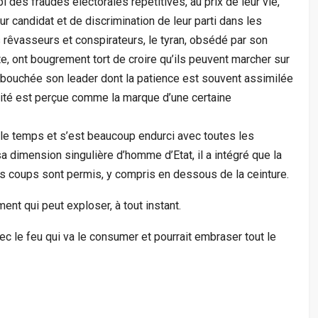
ubi des fraudes électorales répétitives, au prix de leur vie,
ur candidat et de discrimination de leur parti dans les
 rêvasseurs et conspirateurs, le tyran, obsédé par son
ûte, ont bougrement tort de croire qu’ils peuvent marcher sur
e bouchée son leader dont la patience est souvent assimilée
ilité est perçue comme la marque d’une certaine
e temps et s’est beaucoup endurci avec toutes les
 dimension singulière d’homme d’Etat, il a intégré que la
es coups sont permis, y compris en dessous de la ceinture.
nt qui peut exploser, à tout instant.
 le feu qui va le consumer et pourrait embraser tout le